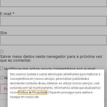
E-mail
*
Site
Salvar meus dados neste navegador para a próxima vez
que eu comentar.
Notifique-me sobre novos comentários por e-mail.
Nós usamos cookies e outras tecnologias semelhantes para melhorar a
Notifique-me sobre novas publicações por e-mail.
sua experiência em nossos serviços, personalizar publicidade e
recomendar conteúdo de seu interesse. Ao utilizar nossos serviços, você
concorda com tal monitoramento. Informamos ainda que atualizamos
nossa
Política de Privacidade
. Clique em prosseguir para aceitar e
navegar em nosso site.
@portodecultura