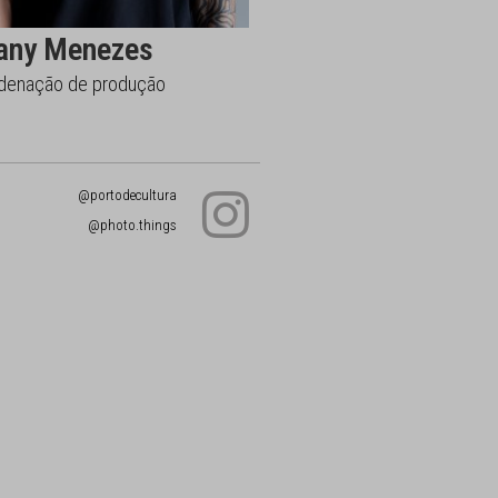
iany Menezes
denação de produção
@portodecultura
@photo.things