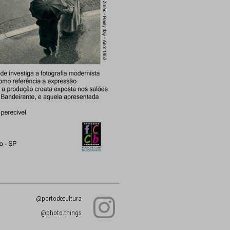
@portodecultura
@photo.things