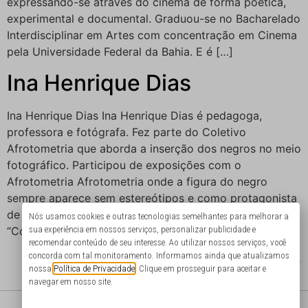
expressando-se através do cinema de forma poética,
experimental e documental. Graduou-se no Bacharelado
Interdisciplinar em Artes com concentração em Cinema
pela Universidade Federal da Bahia. E é […]
Ina Henrique Dias
Ina Henrique Dias Ina Henrique Dias é pedagoga,
professora e fotógrafa. Fez parte do Coletivo
Afrotometria que aborda a inserção dos negros no meio
fotográfico. Participou de exposições com o
Afrotometria Afrotometria onde a figura do negro
sempre aparece sem estereótipos e como protagonista
de suas narrativas. Ina foi uma das vencedoras do
Nós usamos cookies e outras tecnologias semelhantes para melhorar a
“Concurso Fotográfico […]
sua experiência em nossos serviços, personalizar publicidade e
recomendar conteúdo de seu interesse. Ao utilizar nossos serviços, você
concorda com tal monitoramento. Informamos ainda que atualizamos
Próximo
→
nossa
Política de Privacidade
. Clique em prosseguir para aceitar e
navegar em nosso site.
@portodecultura