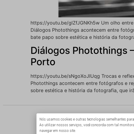
https://youtu.be/glZfJGNKh5w Um olho entre
Diálogos Photothings acontecem entre fotógra
bate papo sobre estética e história da fotogr
Diálogos Photothings 
Porto
https://youtu.be/sNgoXoJIUqg Trocas e refl
Photothings acontecem entre fotógrafos e rep
sobre estética e história da fotografia, que 
Nós usamos cookies e outras tecnologias semelhantes para m
Ao utilizar nossos serviços, você concorda com tal moni
navegar em nosso site.