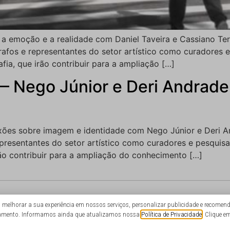
 a emoção e a realidade com Daniel Taveira e Cassiano Te
fos e representantes do setor artístico como curadores e 
afia, que irão contribuir para a ampliação […]
— Nego Júnior e Deri Andrad
exões sobre imagem e identidade com Nego Júnior e Deri 
resentantes do setor artístico como curadores e pesquisad
irão contribuir para a ampliação do conhecimento […]
elhorar a sua experiência em nossos serviços, personalizar publicidade e recomenda
toramento. Informamos ainda que atualizamos nossa
Política de Privacidade
. Clique e