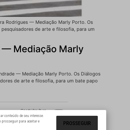
rra Rodrigues — Mediação Marly Porto. Os
pesquisadores de arte e filosofia, para um
e — Mediação Marly
Andrade — Mediação Marly Porto. Os Diálogos
ores de arte e filosofia, para um bate papo
@portodecultura
r conteúdo de seu interesse.
@photo.things
m prosseguir para aceitar e
PROSSEGUIR