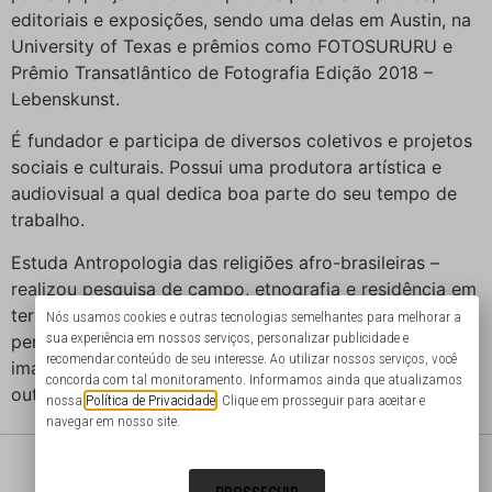
editoriais e exposições, sendo uma delas em Austin, na
University of Texas e prêmios como FOTOSURURU e
Prêmio Transatlântico de Fotografia Edição 2018 –
Lebenskunst.
É fundador e participa de diversos coletivos e projetos
sociais e culturais. Possui uma produtora artística e
audiovisual a qual dedica boa parte do seu tempo de
trabalho.
Estuda Antropologia das religiões afro-brasileiras –
realizou pesquisa de campo, etnografia e residência em
terreiros de Umbanda e Candomblé, fotografa o que é
Nós usamos cookies e outras tecnologias semelhantes para melhorar a
sua experiência em nossos serviços, personalizar publicidade e
permitido e “fotografável”. Possui extenso material
recomendar conteúdo de seu interesse. Ao utilizar nossos serviços, você
imagético de cortejos, festas, saídas de santo, entre
concorda com tal monitoramento. Informamos ainda que atualizamos
outros cultos simbólicos das religiões afro-brasileiras.
nossa
Política de Privacidade
. Clique em prosseguir para aceitar e
navegar em nosso site.
@portodecultura
@photo.things