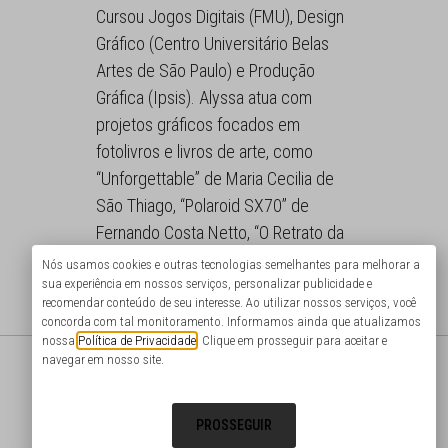
Cursou Jogos Digitais (FMU), Design
Gráfico (Centro Universitário Belas
Artes de São Paulo) e Produção
Gráfica (Ipsis). Alyssa atua com
projetos gráficos focados em
fotolivros e livros de arte, como
“Unforgettable” de Maria Cecilia de
São Thiago, “Polaroid SX70” de
Fernando Costa Netto, “O Retrato da
Fotografia Brasileira” de Ale Ruaro e
Nós usamos cookies e outras tecnologias semelhantes para melhorar a
sua experiência em nossos serviços, personalizar publicidade e
“Menor de Quebrada” de Rafael Felix.
recomendar conteúdo de seu interesse. Ao utilizar nossos serviços, você
concorda com tal monitoramento. Informamos ainda que atualizamos
nossa
Política de Privacidade
. Clique em prosseguir para aceitar e
@portodecultura
navegar em nosso site.
@photo.things
PROSSEGUIR